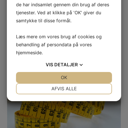
Sådan vælger du de perfekte luksuriøse
de har indsamlet gennem din brug af deres
bordplader til dit hjem
tjenester. Ved at klikke på 'OK' giver du
samtykke til disse formål.
17. september 2025
Henrik Jensen
Når det kommer til indretning af hjemmet, spiller
Læs mere om vores brug af cookies og
bordplader en central rolle både funktionelt og æstetisk.
behandling af persondata på vores
Luksuriøse bordplader er blevet …
hjemmeside.
VIS
DETALJER
JA
NEJ
OK
JA
NEJ
NØDVENDIGE
PRÆFERENCER
AFVIS ALLE
JA
NEJ
JA
NEJ
MARKETING
STATISTIK