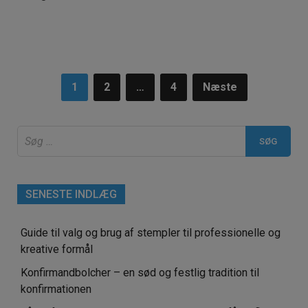
Navigation
1
2
…
4
Næste
til
Søg
indlæg
efter:
SENESTE INDLÆG
Guide til valg og brug af stempler til professionelle og
kreative formål
Konfirmandbolcher – en sød og festlig tradition til
konfirmationen