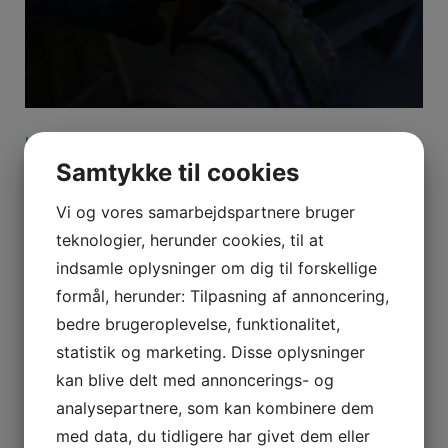
IKKE-KATEGORISERET
Samtykke til cookies
Sådan vælger og vedligeholder du det
rette skærende værktøj for optimal
Vi og vores samarbejdspartnere bruger
præcision og holdbarhed
teknologier, herunder cookies, til at
3. november 2025
Henrik Jensen
indsamle oplysninger om dig til forskellige
formål, herunder: Tilpasning af annoncering,
Når det kommer til præcisionsarbejde, er det
altafgørende at anvende det rette skærende værktøj.
bedre brugeroplevelse, funktionalitet,
Skærende værktøj dækker over en bred …
statistik og marketing. Disse oplysninger
kan blive delt med annoncerings- og
analysepartnere, som kan kombinere dem
med data, du tidligere har givet dem eller
IKKE-KATEGORISERET